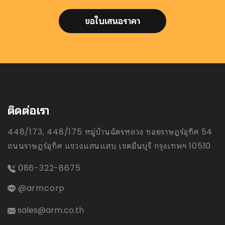
ขอใบเสนอราคา
ติดต่อเรา
448/173, 448/175 หมู่บ้านฉัตรหลวง ซอยราษฎร์อุทิศ 54
ถนนราษฎร์อุทิศ แขวงแสนแสบ เขตมีนบุรี กรุงเทพฯ 10510
086-322-8675
@armcorp
sales@arm.co.th