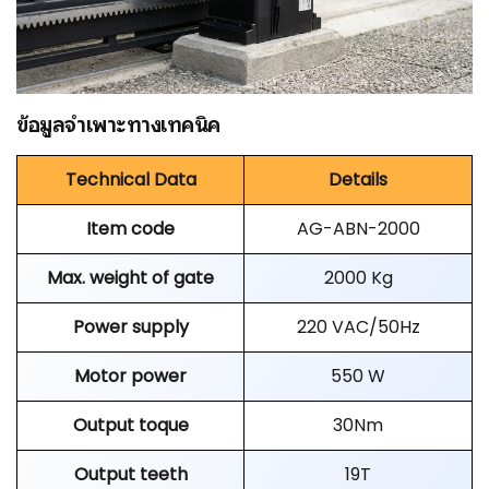
ข้อมูลจำเพาะทางเทคนิค
Technical Data
Details
Item code
AG-ABN-2000
Max. weight of gate
2000 Kg
Power supply
220 VAC/50Hz
Motor power
550 W
Output toque
30Nm
Output teeth
19T