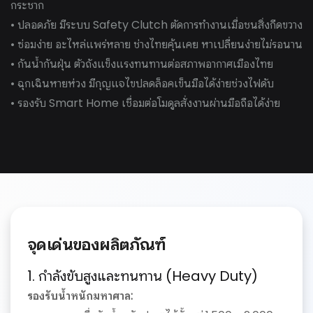
กระชาก
• ปลอดภัย มีระบบ Safety Clutch ตัดการทำงานเมื่อชนสิ่งกีดขวาง
• ซ่อมง่าย อะไหล่แพร่หลาย ช่างไทยคุ้นเคย หาเปลี่ยนง่ายไม่รอนาน
• กันน้ำกันฝุ่น ตัวถังแข็งแรงทนทานต่อสภาพอากาศเมืองไทย
• ฉุกเฉินหายห่วง มีกุญแจไขปลดล็อคเข็นมือได้ง่ายช่วงไฟดับ
• รองรับ Smart Home เชื่อมต่อโมดูลสั่งงานผ่านมือถือได้ง่าย
จุดเด่นของผลิตภัณฑ์
1. กำลังขับสูงและทนทาน (Heavy Duty)
รองรับน้ำหนักมหาศาล: